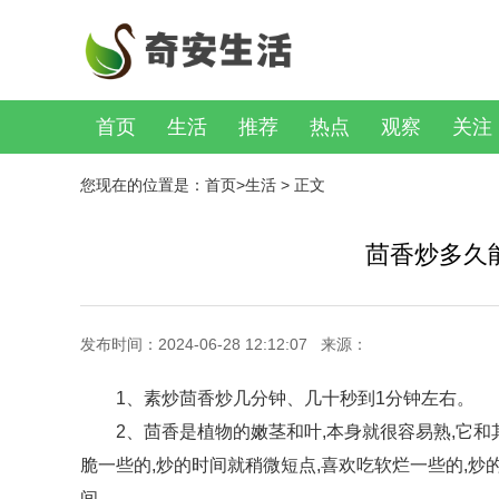
首页
生活
推荐
热点
观察
关注
您现在的位置是：
首页
>
生活
> 正文
茴香炒多久
发布时间：2024-06-28 12:12:07 来源：
1、素炒茴香炒几分钟、几十秒到1分钟左右。
2、茴香是植物的嫩茎和叶,本身就很容易熟,它和
脆一些的,炒的时间就稍微短点,喜欢吃软烂一些的,炒
间。