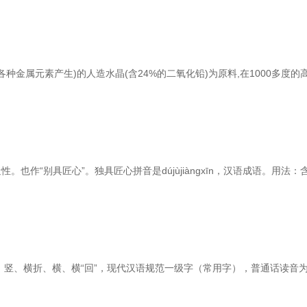
种金属元素产生)的人造水晶(含24%的二氧化铅)为原料,在1000多度的
作“别具匠心”。独具匠心拼音是dújùjiàngxīn，汉语成语。用法：
、竖、横折、横、横“回”，现代汉语规范一级字（常用字），普通话读音为h