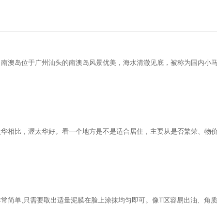
。南澳岛位于广州汕头的南澳岛风景优美，海水清澈见底，被称为国内小
太华相比，渥太华好。看一个地方是不是适合居住，主要从是否繁荣、物
常简单,只需要取出适量泥膜在脸上涂抹均匀即可。像T区容易出油、角