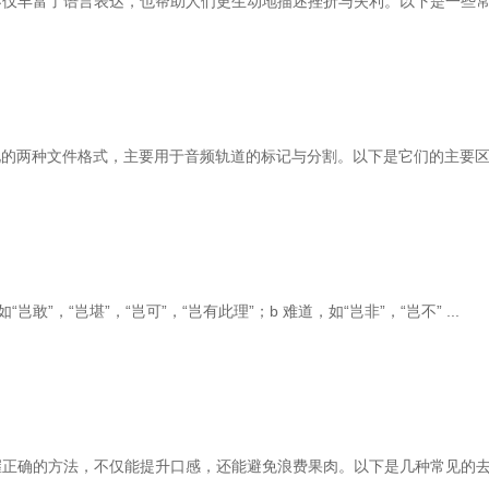
不仅丰富了语言表达，也帮助人们更生动地描述挫折与失利。以下是一些
频处理中常见的两种文件格式，主要用于音频轨道的标记与分割。以下是它们的主要
”，“岂堪”，“岂可”，“岂有此理”；b 难道，如“岂非”，“岂不” ...
握正确的方法，不仅能提升口感，还能避免浪费果肉。以下是几种常见的